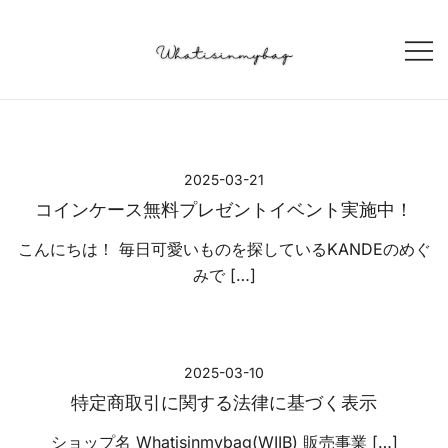
コ
ン
テ
ン
Korean Style SELECT Shop
WIIB Whatisinmybag
ツ
へ
ス
2025-03-21
キ
コインケース無料プレゼントイベント実施中！
ッ
プ
こんにちは！ 毎日可愛いものを探しているKANDEのめぐ
みで […]
2025-03-10
特定商取引に関する法律に基づく表示
ショップ名 Whatisinmybag(WIIB) 販売事業 […]